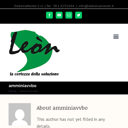
DebellaMente S.r.l. | Tel.: 051 6255694
|
info@debellamente.it
Facebook
Youtube
Email
Twitter
amminiavvbo
Home
/
amminiavvbo
About
amminiavvbo
This author has not yet filled in any
details.